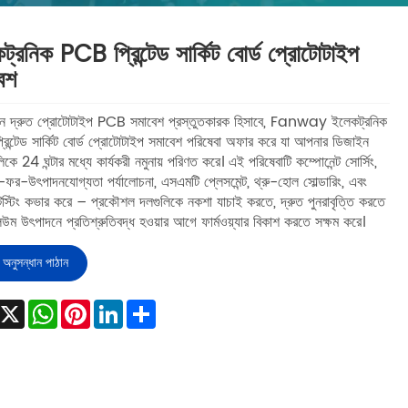
ট্রনিক PCB প্রিন্টেড সার্কিট বোর্ড প্রোটোটাইপ
েশ
ীন দ্রুত প্রোটোটাইপ PCB সমাবেশ প্রস্তুতকারক হিসাবে, Fanway ইলেকট্রনিক
িন্টেড সার্কিট বোর্ড প্রোটোটাইপ সমাবেশ পরিষেবা অফার করে যা আপনার ডিজাইন
কে 24 ঘন্টার মধ্যে কার্যকরী নমুনায় পরিণত করে। এই পরিষেবাটি কম্পোনেন্ট সোর্সিং,
ফর-উৎপাদনযোগ্যতা পর্যালোচনা, এসএমটি প্লেসমেন্ট, থ্রু-হোল সোল্ডারিং, এবং
ণ টেস্টিং কভার করে – প্রকৌশল দলগুলিকে নকশা যাচাই করতে, দ্রুত পুনরাবৃত্তি করতে
উম উৎপাদনে প্রতিশ্রুতিবদ্ধ হওয়ার আগে ফার্মওয়্যার বিকাশ করতে সক্ষম করে।
অনুসন্ধান পাঠান
Facebook
X
WhatsApp
Pinterest
LinkedIn
Share