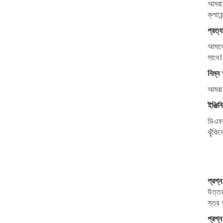
আমরা 
ক্লায
প্রত্
আমাদ
সাথে। 
নিম্ন 
আমরা 
ইঞ্জিন
ডিএফএ
ঝুঁকিক
প্রশ্
উত্তর
স্তর 
প্রশ্