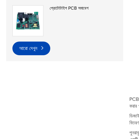
প্রোটোটাইপ PCB সমাবেশ
আরো দেখুন
PCB প
করার 
ডিজাই
বিতরণ
পুনরা