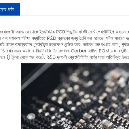
্যের বর্ণনা
রবরাহকারী ফ্যানওয়ে থেকে ইলেক্ট্রনিক PCB প্রিন্টেড সার্কিট বোর্ড প্রোটোটাইপ অ্যাসেম্
াম এবং মহাকাশ পরীক্ষা পদ্ধতিতে R&D প্রকল্পের জন্য তৈরি করা হয়েছে। যদিও সাধারণ
ারি উল্লেখযোগ্যভাবে পুনরাবৃত্তি চক্রকে সংকুচিত করে। সমাবেশ শুরু হওয়ার আগে, প্যাড ডি
তাড়ি ধরার জন্য আমাদের ইঞ্জিনিয়ারিং টিম আপনার Gerber ফাইল, BOM এবং বাছাই-এ
কলে (1 টুকরা থেকে শুরু করে), R&D দলগুলি প্রোটোটাইপিং পর্বের সময় অতিরিক্ত ইনভে