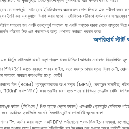
প্রোটোটাইপিং পুনরাবৃত্তি একটি বৃহৎ-স্কেল পুনর্নির্মাণের খরচ দশগুণ বাঁচাতে পারে।
য়্যার ডেভেলপমেন্ট: সফ্টওয়্যার ইঞ্জিনিয়ারদের এমবেডেড কোড লিখতে এবং পরীক্ষা করার জন্য এ
য়্যার তৈরি করা ভ্যাকুয়ামে ডিবাগ করার মতো - যৌক্তিক সঠিকতা হার্ডওয়্যার সামঞ্জস্যের গ্য
োটাইপ সমাবেশ হল একটি গুরুত্বপূর্ণ পদক্ষেপ যা একটি পণ্যকে ধারণা থেকে বাস্তবে নিয়ে যা
েম্বলি পরিষেবা ঠিক এই পদক্ষেপের জন্য পেশাদার সহায়তা প্রদান করে।
অপরিহার্য স্টার
র্ণ এবং নির্ভুল ফাইলগুলি একটি মসৃণ প্রকল্প শুরুর ভিত্তি। আপনার সাধারণত নিম্নলিখিত মূ
য়ার পিসিবি তৈরি করতে ব্যবহৃত গারবার ফাইল, যাতে সমস্ত তামার স্তর, ড্রিল ডেটা, সোল্ডার ম
বের সবচেয়ে সাধারণ কারণগুলির মধ্যে একটি।
াদানের বিল (BOM) প্রস্তুতকারকের অংশ নম্বর (MPN), রেফারেন্স মনোনীত, পরিমাণ এব
, "100nF ক্যাপাসিটর") ক্রয় ত্রুটির কারণ হতে পারে বা বিভিন্ন ভোল্টেজ রেটিং বিলম্ব
থানাঙ্ক ফাইল (সিপিএল / পিক অ্যান্ড প্লেস ফাইল) এসএমটি প্লেসমেন্ট মেশিনকে গাইড 
ন করে। সমন্বিত ত্রুটিগুলি সরাসরি মিসলাইনমেন্ট বা পোলারিটি ভুলের কারণ।
শাদার টিপ, অর্ডার করার আগে একটি DFM পর্যালোচনা প্যাড ডিজাইনের সমস্যা, কম্পোনেন্ট
ন বন্ধ হওয়ার আগে। ফ্যানওয়ের ইঞ্জিনিয়ারিং দল উৎপাদন শুরু হওয়ার আগে প্রতিটি ইলেক