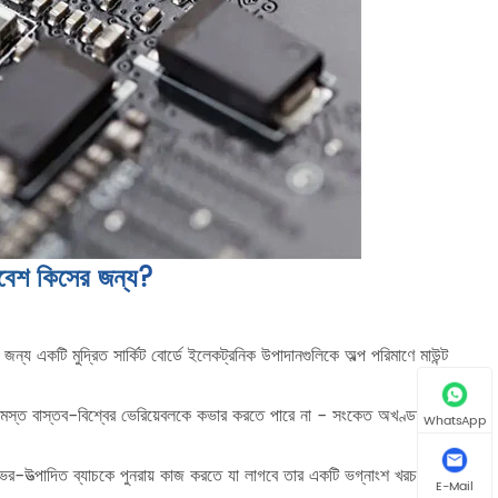
েশ কিসের জন্য?
 জন্য একটি মুদ্রিত সার্কিট বোর্ডে ইলেকট্রনিক উপাদানগুলিকে অল্প পরিমাণে মাউন্ট
মস্ত বাস্তব-বিশ্বের ভেরিয়েবলকে কভার করতে পারে না - সংকেত অখণ্ডতা, শক্তি
WhatsApp
 ভর-উত্পাদিত ব্যাচকে পুনরায় কাজ করতে যা লাগবে তার একটি ভগ্নাংশ খরচ করে৷
E-Mail