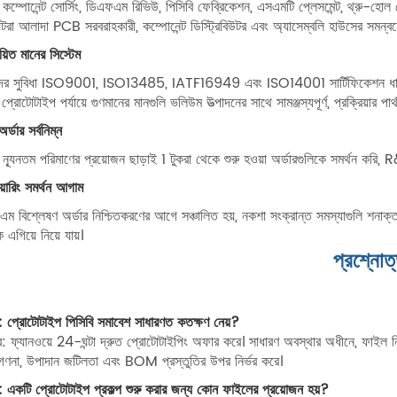
কম্পোনেন্ট সোর্সিং, ডিএফএম রিভিউ, পিসিবি ফেব্রিকেশন, এসএমটি প্লেসমেন্ট, থ্রু-হোল 
়েন্টরা আলাদা PCB সরবরাহকারী, কম্পোনেন্ট ডিস্ট্রিবিউটর এবং অ্যাসেম্বলি হাউসের সমন্ব
যয়িত মানের সিস্টেম
ের সুবিধা ISO9001, ISO13485, IATF16949 এবং ISO14001 সার্টিফিকেশন ধারণ 
প্রোটোটাইপ পর্যায়ে গুণমানের মানগুলি ভলিউম উত্পাদনের সাথে সামঞ্জস্যপূর্ণ, প্রক্রিয়ার পার্
অর্ডার সর্বনিম্ন
ন্যূনতম পরিমাণের প্রয়োজন ছাড়াই 1 টুকরা থেকে শুরু হওয়া অর্ডারগুলিকে সমর্থন করি, 
িয়ারিং সমর্থন আগাম
ম বিশ্লেষণ অর্ডার নিশ্চিতকরণের আগে সঞ্চালিত হয়, নকশা সংক্রান্ত সমস্যাগুলি শনাক্ত
ে এগিয়ে নিয়ে যায়।
প্রশ্নোত
ন: প্রোটোটাইপ পিসিবি সমাবেশ সাধারণত কতক্ষণ নেয়?
: ফ্যানওয়ে 24-ঘন্টা দ্রুত প্রোটোটাইপিং অফার করে। সাধারণ অবস্থার অধীনে, ফাইল নিশ
গণনা, উপাদান জটিলতা এবং BOM প্রস্তুতির উপর নির্ভর করে।
ন: একটি প্রোটোটাইপ প্রকল্প শুরু করার জন্য কোন ফাইলের প্রয়োজন হয়?