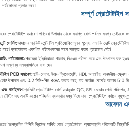
র্যালোচনা প্রদান করে।
সম্পূর্ণ প্রোটোটাইপ স
ওয়ের প্রোটোটাইপ সমাবেশ পরিষেবা উপাদান থেকে সমাপ্ত বোর্ড পর্যন্ত সমগ্র চেইনকে ক
েন্ট সোর্সিং:
আমাদের প্রকিউরমেন্ট টিম প্রতিযোগিতামূলক মূল্যে, এমনকি ছোট প্রোটোটাইপ
ার করে। ক্লায়েন্টদের একাধিক পরিবেশকদের সাথে সমন্বয় করার প্রয়োজন নেই।
িয়ারিং পর্যালোচনা:
প্রোজেক্ট ইঞ্জিনিয়াররা গারবার, বিওএম পরীক্ষা করে এবং উৎপাদন শুরু হওয
ভাগ সম্ভাব্য সমস্যাগুলিকে বাধা দেয়।
টোটাইপ PCB সমাবেশ:
মাল্টি-লেয়ার, উচ্চ-ফ্রিকোয়েন্সি, HDI, অনমনীয়, অনমনীয়-ফ্লে
ছোট উপাদান এবং 0.2 মিমি-পিচ BGA কভার করে, যার সর্বোচ্চ বোর্ডের আকার 510 ম
ষা এবং যাচাইকরণ:
প্রতিটি প্রোটোটাইপ বোর্ড ম্যানুয়াল QC, SPI সোল্ডার পেস্ট পরিদর্শন, A
-ইন টেস্টিং সহ একটি কঠোর পরিদর্শন ব্যবস্থার মধ্য দিয়ে যায়। প্রোটোটাইপ পর্যায়ে পুঙ্খান
আবেদন এ
য়ের ইলেক্ট্রনিক পিসিবি প্রিন্টেড সার্কিট বোর্ড প্রোটোটাইপ অ্যাসেম্বলি পরিষেবাটি নিম্নলি