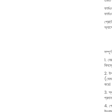
একটি 
ফার্মও
ফার্মও
প্রোট
অ্যাস
সম্পূ
1. বে
বিলম্
2. উপ
(যেমন
করে।
3. স্
প্রদা
4. পে
উৎপাদ