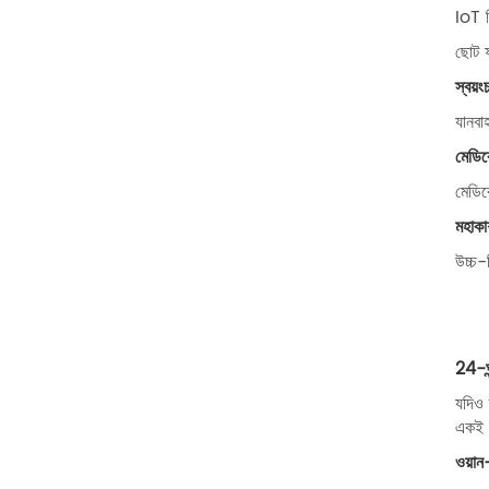
IoT 
ছোট ফ
স্বয়ং
যানবা
মেডিক
মেডিক
মহাকা
উচ্চ-
24-ঘন
যদিও 
একই স
ওয়ান