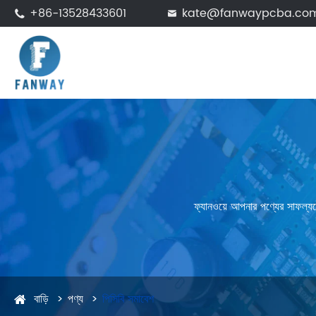
+86-13528433601
kate@fanwaypcba.co


ফ্যানওয়ে আপনার পণ্যের সাফল্যক
বাড়ি
পণ্য
পিসিবি সমাবেশ