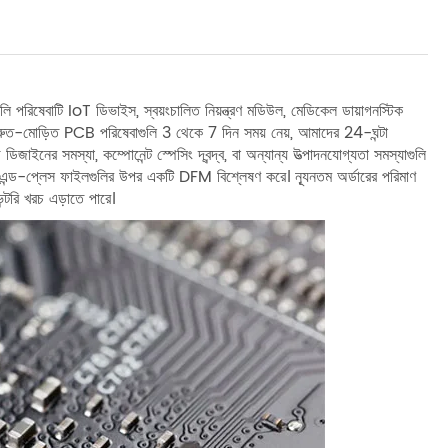
বলি পরিষেবাটি IoT ডিভাইস, স্বয়ংচালিত নিয়ন্ত্রণ মডিউল, মেডিকেল ডায়াগনস্টিক
 দ্রুত-মোড়িত PCB পরিষেবাগুলি 3 থেকে 7 দিন সময় নেয়, আমাদের 24-ঘন্টা
জাইনের সমস্যা, কম্পোনেন্ট স্পেসিং দ্বন্দ্ব, বা অন্যান্য উত্পাদনযোগ্যতা সমস্যাগুলি
ন্ড-প্লেস ফাইলগুলির উপর একটি DFM বিশ্লেষণ করে। ন্যূনতম অর্ডারের পরিমাণ
ন্টরি খরচ এড়াতে পারে।