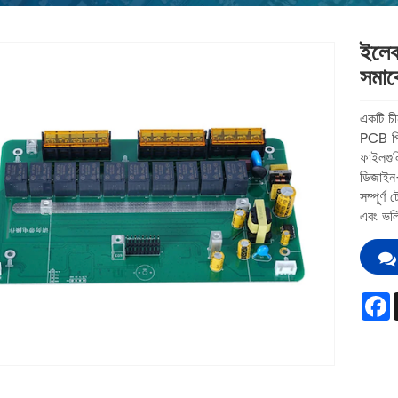
ইলেক
সমাব
একটি চ
PCB প্র
ফাইলগুলি
ডিজাইন-
সম্পূর্
এবং ভলি