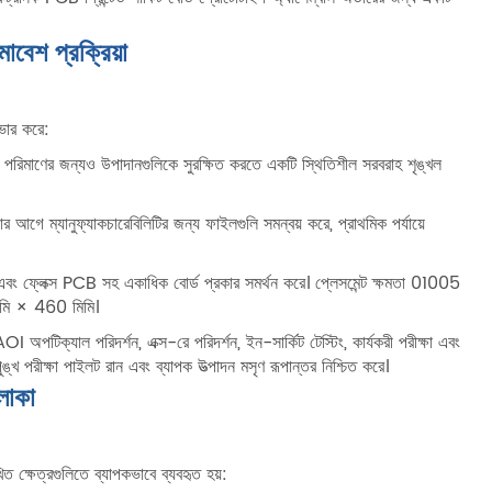
মাবেশ প্রক্রিয়া
ভার করে:
 পরিমাণের জন্যও উপাদানগুলিকে সুরক্ষিত করতে একটি স্থিতিশীল সরবরাহ শৃঙ্খল
়ার আগে ম্যানুফ্যাকচারেবিলিটির জন্য ফাইলগুলি সমন্বয় করে, প্রাথমিক পর্যায়ে
ক্স এবং ফ্লেক্স PCB সহ একাধিক বোর্ড প্রকার সমর্থন করে। প্লেসমেন্ট ক্ষমতা 01005
িমি × 460 মিমি।
OI অপটিক্যাল পরিদর্শন, এক্স-রে পরিদর্শন, ইন-সার্কিট টেস্টিং, কার্যকরী পরীক্ষা এবং
ুপুঙ্খ পরীক্ষা পাইলট রান এবং ব্যাপক উত্পাদন মসৃণ রূপান্তর নিশ্চিত করে।
লাকা
খিত ক্ষেত্রগুলিতে ব্যাপকভাবে ব্যবহৃত হয়: