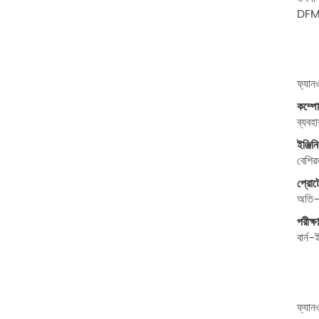
DFM প
ফ্যান
কম্পোন
ব্যবহ
ইঞ্জিন
বেশির
প্রো
অতি-
পরীক্
বার্ন
ফ্যানও