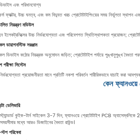
ডিভাইস এবং পরিধানযোগ্য
র্ম ফ্যাক্টর, উচ্চ ঘনত্ব, এবং কম বিদ্যুত খরচ প্রোটোটাইপিংয়ের সময় নির্ভুলতা স্থাপন এবং
চালিত নিয়ন্ত্রণ মডিউল
হন ইলেকট্রনিক্সের উচ্চ নির্ভরযোগ্যতা এবং পরিবেশগত স্থিতিস্থাপকতা প্রয়োজন; প্রোটোটাই
েল ডায়াগনস্টিক সরঞ্জাম
েল ডিভাইস কঠোর নিয়ন্ত্রক অনুমোদন জড়িত; প্রোটোটাইপ পর্যায়ে পুঙ্খানুপুঙ্খ বৈধতা পরবর্
শ পরীক্ষা সিস্টেম
নির্ভরযোগ্যতা প্রয়োজনীয়তা মানে প্রতিটি নকশা পরিবর্তন শারীরিকভাবে যাচাই করা আবশ্যক
কেন ফ্যানওয়ে
্টা ডেলিভারি
স্ট্যান্ডার্ড কুইক-টার্ন সাইকেল 3-7 দিন, ফ্যানওয়ে প্রোটোটাইপ PCB অ্যাসেম্বলিকে 24 
ময়সীমার মধ্যে আরও ডিজাইনের বৈধতা রাউন্ড।
-স্টপ পরিষেবা